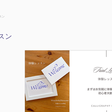
スン
スン