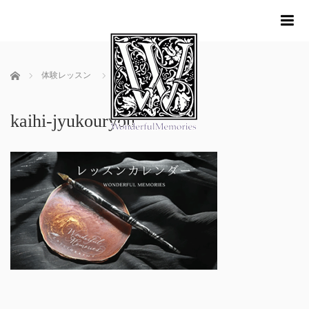
me
ホーム
体験レッスン
kaihi-jyukouryou
kaihi-jyukouryou